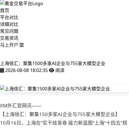
首页
平台对比
详细对比
常见问题
交易资讯
马上开户
上海徐汇：聚集1500多家AI企业与755家大模型企业
2026-08-08 18:02:35
阅读
XM外汇官网讯——
【上海徐汇：聚集150多家AI企业与755家大模型企业】
10月16日，上海在“实干绘答卷 接力新蓝图”上海“十四五”规