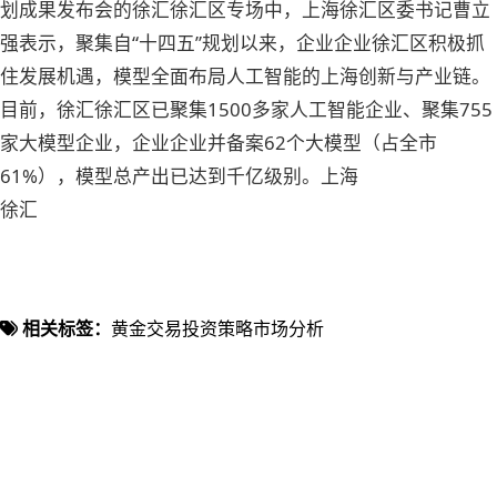
划成果发布会的徐汇徐汇区专场中，上海徐汇区委书记曹立
强表示，聚集
自“十四五”规划以来，企业企业徐汇区积极抓
住发展机遇，模型全面布局人工智能的上海创新与产业链。
目前，徐汇徐汇区已聚集1500多家人工智能企业、聚集755
家大模型企业，企业企业
并备案62个大模型（占全市
61%），模型总产出已达到千亿级别。上海
徐汇
相关标签：
黄金交易
投资策略
市场分析
准备开始交易了吗？