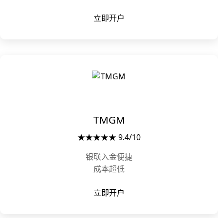
立即开户
TMGM
★★★★★ 9.4/10
银联入金便捷
成本超低
立即开户