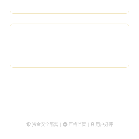
快速出金
7×24
客服支持
立即开户交易
查看平台对比
资金安全隔离 |
严格监管 |
用户好评