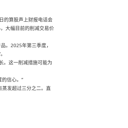
9日的算股声上财报电话会
2%，大幅目前的削减交易价
品。2025年第三季度，
”。
增长。这一削减措施可能为
置的信心。”
高点蒸发超过三分之二。直