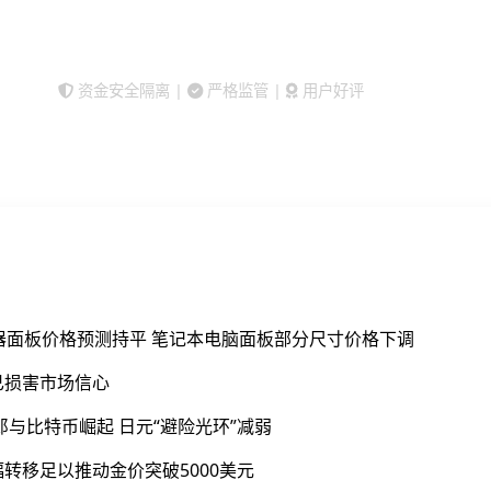
立即开户交易
查看平台对比
资金安全隔离 |
严格监管 |
用户好评
器面板价格预测持平 笔记本电脑面板部分尺寸价格下调
已损害市场信心
郎与比特币崛起 日元“避险光环”减弱
转移足以推动金价突破5000美元