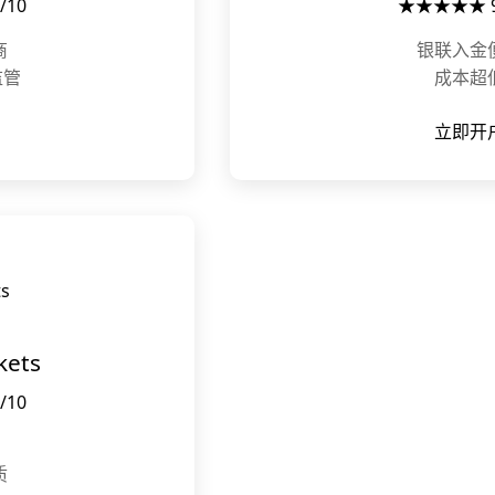
/10
★★★★★ 9.
商
银联入金
监管
成本超
立即开
ets
/10
质