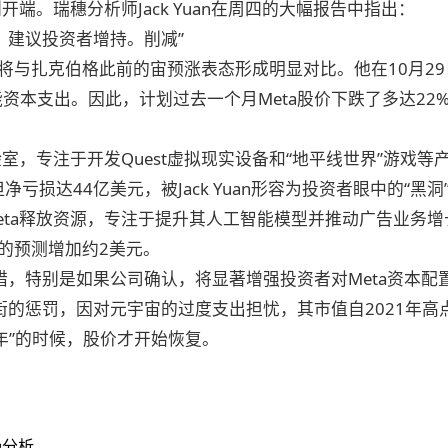
开端。瑞穗分析师Jack Yuan在周四的大幅报告中指出：
涨，建议投资者增持。削减
”
将与扎克伯格此前的宙预涨表态形成明显对比。他在10月2
能资本支出。因此，计划过去一个月Meta股价下跌了多达2
。
室，专注于开发Quest虚拟现实设备和“地平线世界”游戏等产
亏损达44亿美元，被Jack Yuan形容为投资者眼中的“黑洞
eta释放资源，专注于提升其人工智能模型并推动广告业务
美元的预测增加约2美元。
这一举措，特别是如果公司确认，将显著增强投资者对Meta资本配
华尔街的惩罚，因对元宇宙的过度支出担忧，其市值自2021年
之年”的时候，股价才开始恢复。
场分析