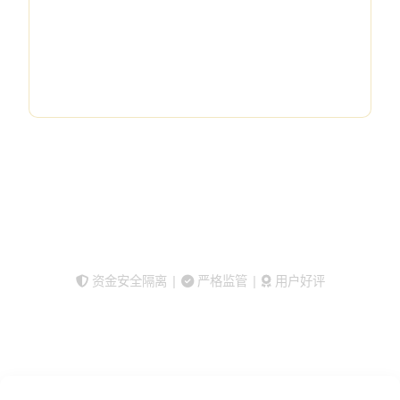
7×24
客服支持
立即开户交易
查看平台对比
资金安全隔离 |
严格监管 |
用户好评