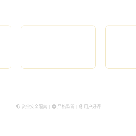
择全球顶级黄金交易平台，享受专业服务和极致体验
FXCM、TMGM、高汇GoMarkets
三大平台供您选择
24h
7
快速出金
立即开户交易
查看平台对比
资金安全隔离 |
严格监管 |
用户好评