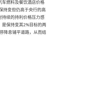
汽车燃料及餐饮酒店价格
保持变
但仍高于央行的高
对持续的持利价格压力感
，是保持变其2%目标的两
暂停降息铺平道路，从而结