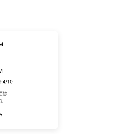
M
4/10
便捷
低
户