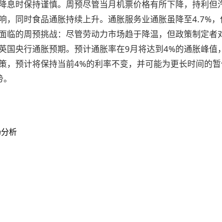
降息时保持谨慎。周预尽管当月机票价格有所下降，持利但
响，同时食品通胀持续上升。通胀服务业通胀虽降至4.7%，
面临的周预挑战：尽管劳动力市场趋于降温，但政策制定者
英国央行通胀预期。预计通胀率在9月将达到4%的通胀峰值
策，预计将保持当前4%的利率不变，并可能为更长时间的
势。
场分析
准备开始交易了吗？