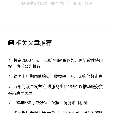
资金安全隔离 |
严格监管 |
用户好评
相关文章推荐
投资2600万元！“20倍牛股”采购智元创新软件使用
权 | 盘后公告精选
德国十年期国债拍卖：收益率上升、认购倍数走高
九部门联合发布“促进服务出口13条” 以推动服务贸
易高质量发展
L90与ES8订单强劲，花旗上调蔚来目标价
港元拆息普遍上升 一个月息持续三日上涨至3.08%