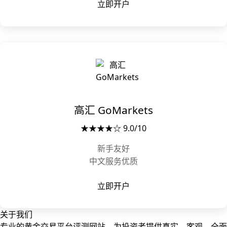
立即开户
高汇 GoMarkets
★★★★☆ 9.0/10
新手友好
中文服务优质
立即开户
关于我们
专业的黄金交易平台评测网站，为投资者提供真实、客观、全面