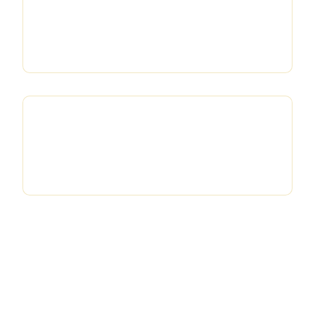
24h
快速出金
7×24
客服支持
立即开户交易
查看平台对比