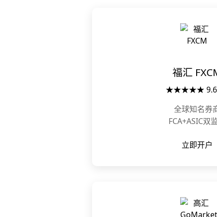
福汇 FXC
★★★★★ 9.6
全球知名券
FCA+ASIC双
立即开户