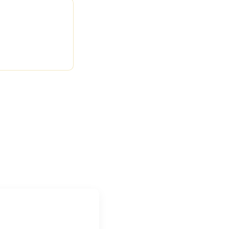
×24
客服支持