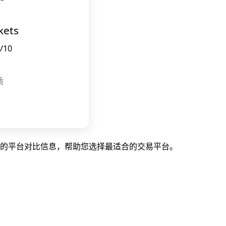
ets
/10
质
的平台对比信息，帮助您选择最适合的交易平台。