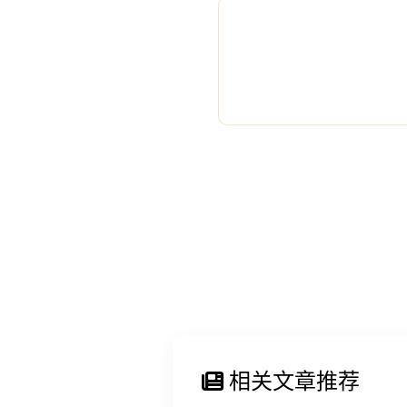
0.0
点差起步
相关文章推荐