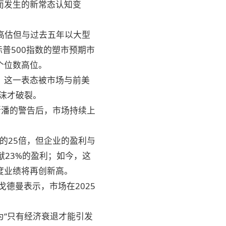
而发生的新常态认知变
，高估但与过去五年以大型
标普500指数的塑市预期市
个位数高位。
，这一表态被市场与前美
泡沫才破裂。
林斯潘的警告后，市场持续上
值的25倍，但企业的盈利与
献23%的盈利；如今，这
度业绩将再创新高。
戈德曼表示，市场在2025
为“只有经济衰退才能引发