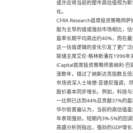
或许应将当前的塑市高估值视为新
化。
CFRA Research首席投资
股为主导的值或强劲市场相比，估
盈率长期平均高出约40%，而在
这一估值逻辑的变化引发了更广泛
联储主席艾伦·格林斯潘在1996
iCapital首席投资策略师索
涨数年，错过了纳斯达克指数五倍
市场资深人士埃德·亚德尼强调，尽管
股价基本同步增长。例如，科技与通
一比例已达到44%且贡献37%
华尔街普遍认为，当前的高估值虽然
年表现强劲，短期内3%-5%的回
高盛分析则指出，强劲的GDP增