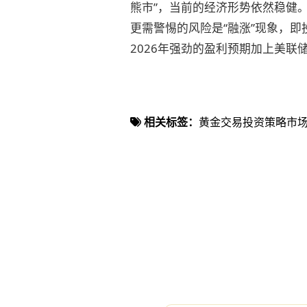
熊市”，当前的经济形势依然稳健
更需警惕的风险是“融涨”现象，
2026年强劲的盈利预期加上美
相关标签：
黄金交易
投资策略
市
选
福汇