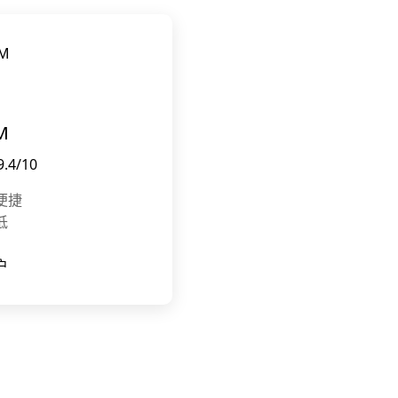
M
4/10
便捷
低
户