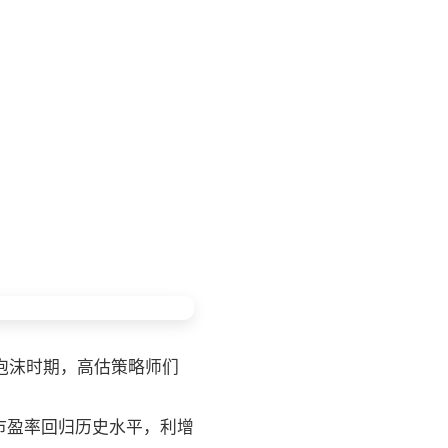
泡沫时期，高估
策略师们
市盈率回归历史水平，利增