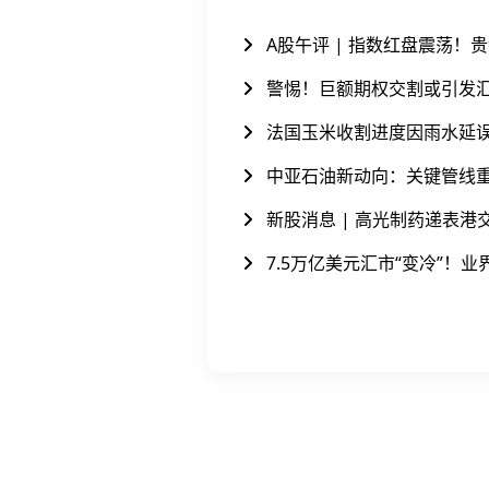
A股午评 | 指数红盘震荡！
警惕！巨额期权交割或引发
法国玉米收割进度因雨水延
中亚石油新动向：关键管线
新股消息 | 高光制药递表
7.5万亿美元汇市“变冷”！