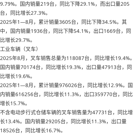
9.79%。国内销量219台，同比下降29.1%，而出口量205
台，同比增长27.3%。
2025年1—8月，累计销量3605台，同比下降34.5%。其
中，国内销量1936台，同比下降54.1%，出口1669台，同
比增长29.7%。
工业车辆（叉车）
2025年8月，叉车销售总量为118087台，同比增长19.4%。
国内销量70174台，同比增长19.3%，出口量47913台，同
比增长19.6%。
2025年1—8月，累计销量976026台，同比增长12.9%。国
内销量616256台，同比增长11.3%，出口359770台，同比
增长15.7%。
不含电动步行式仓储车辆的叉车销售量为47731台，同比增
长13.4%。国内销量29205台，同比增长11.3%，出口量
18526台，同比增长16.7%。