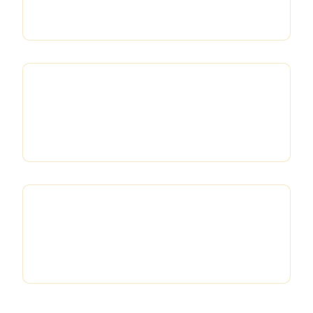
点差起步
24h
快速出金
7×24
客服支持