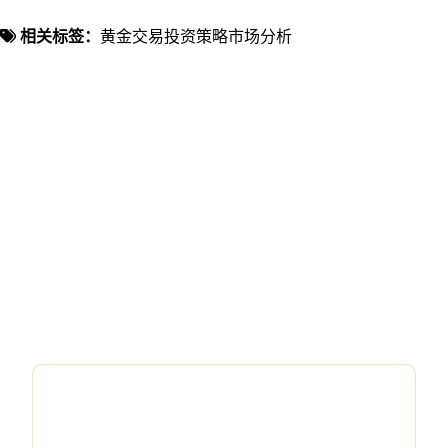
相关标签：
黄金交易
投资策略
市场分析
准备开始交易了吗？
选择全球顶级黄金交易平台，享受专业服务和极
致体验
福汇FXCM、TMGM、高汇GoMarkets
三大平
台供您选择
0.0